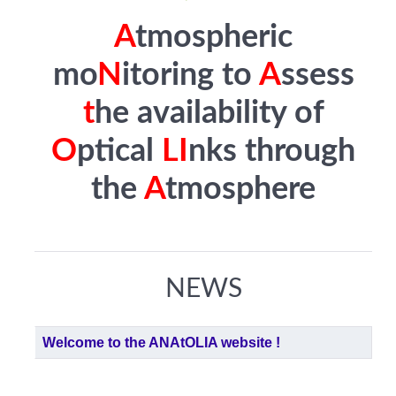
A
tmospheric
mo
N
itoring to
A
ssess
t
he availability of
O
ptical
LI
nks through
the
A
tmosphere
NEWS
Articles
Titre
Welcome to the ANAtOLIA website !