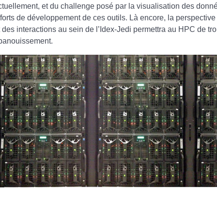
ctuellement, et du challenge posé par la visualisation des donn
fforts de développement de ces outils. Là encore, la perspective
t des interactions au sein de l’Idex-Jedi permettra au HPC de tr
panouissement.