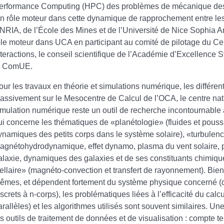
erformance Computing (HPC) des problèmes de mécanique des f
 n rôle moteur dans cette dynamique de rapprochement entre les
’INRIA, de l’École des Mines et de l’Université de Nice Sophia A
ôle moteur dans UCA en participant au comité de pilotage du Cent
nteractions, le conseil scientifique de l’Académie d’Excellenc
a ComUE.
our les travaux en théorie et simulations numérique, les différe
assivement sur le Mesocentre de Calcul de l’OCA, le centre n
imulation numérique reste un outil de recherche incontournable au
ui concerne les thématiques de «planétologie» (fluides et pouss
ynamiques des petits corps dans le système solaire), «turbulence
agnétohydrodynamique, effet dynamo, plasma du vent solaire, pa
alaxie, dynamiques des galaxies et de ses constituants chimique
tellaire» (magnéto-convection et transfert de rayonnement). Bien 
êmes, et dépendent fortement du système physique concerné (de
iscrets à n-corps), les problématiques liées à l’efficacité du cal
arallèles) et les algorithmes utilisés sont souvent similaires. U
es outils de traitement de données et de visualisation : compte 