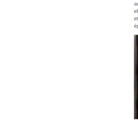
a
e
e
é