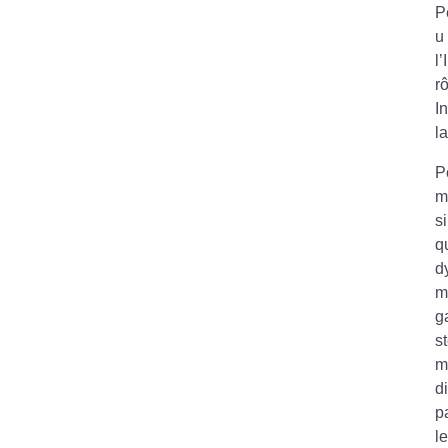
P
u
l
r
I
l
P
m
s
q
d
m
g
s
m
d
p
l