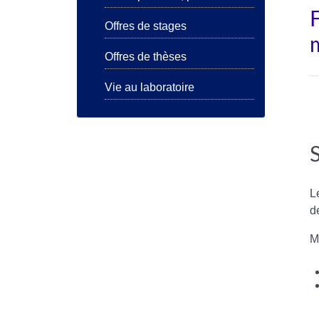
Offres de stages
Offres de thèses
Vie au laboratoire
L
d
M