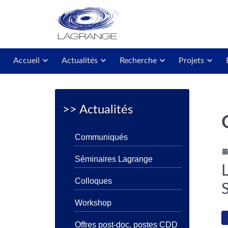
Accueil
Actualités
Recherche
Projets
>> Actualités
Communiqués
Séminaires Lagrange
L
Colloques
Workshop
Offres post-doc, postes CDD